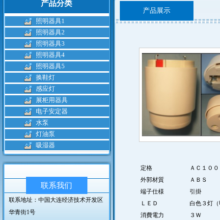
产品分类
产品展示
照明器具1
照明器具2
照明器具3
照明器具4
照明器具5
换鞋灯
感应灯
展柜用器具
电子安定器
水泵
灯油泵
吸湿器
定格
ＡＣ１００
外郭材質
ＡＢＳ
联系我们
端子仕様
引掛
联系地址：中国大连经济技术开发区
ＬＥＤ
白色３灯（
华青街1号
消費電力
３Ｗ